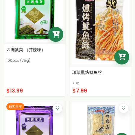
四洲紫菜 （芥辣味）
100pcs (75g)
珍珍熏烤鱿鱼丝
70g
$13.99
$7.99
顾客常买