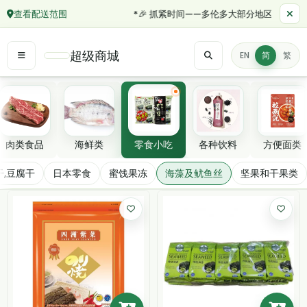
查看配送范围
*🎉 抓紧时间——多伦多大部分地区订单满 $50
超级商城
EN
简
繁
精选分类
肉类食品
海鲜类
零食小吃
各种饮料
方便面类
海藻及鱿鱼丝
干,豆腐干
日本零食
蜜饯果冻
海藻及鱿鱼丝
坚果和干果类
筛选/排序