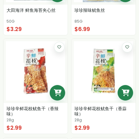
大田海洋 鲜鱼海苔夹心丝
珍珍辣味鱿鱼丝
50G
85G
$3.29
$6.99
珍珍辛鲜花枝鱿鱼干（香辣
珍珍辛鲜花枝鱿鱼干（香蒜
味）
味）
28g
28g
$2.99
$2.99