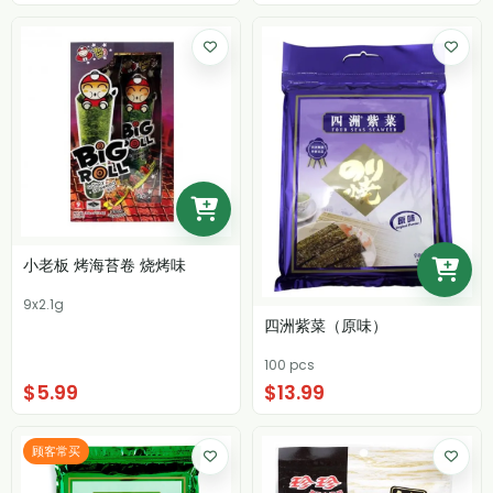
小老板 烤海苔卷 烧烤味
9x2.1g
四洲紫菜（原味）
100 pcs
$5.99
$13.99
顾客常买