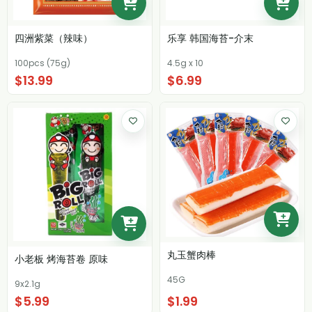
四洲紫菜（辣味）
乐享 韩国海苔-介末
100pcs (75g)
4.5g x 10
$13.99
$6.99
丸玉蟹肉棒
小老板 烤海苔卷 原味
45G
9x2.1g
$5.99
$1.99