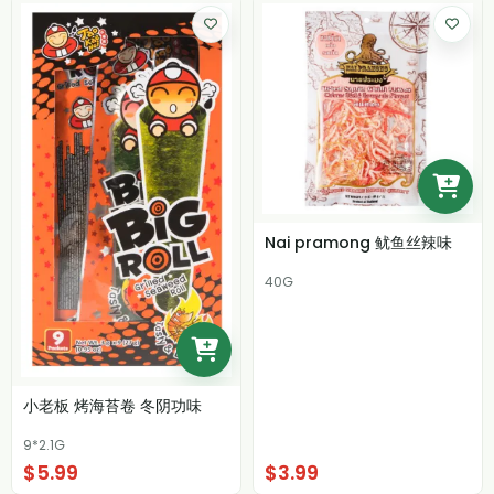
Nai pramong 鱿鱼丝辣味
40G
小老板 烤海苔卷 冬阴功味
9*2.1G
$5.99
$3.99