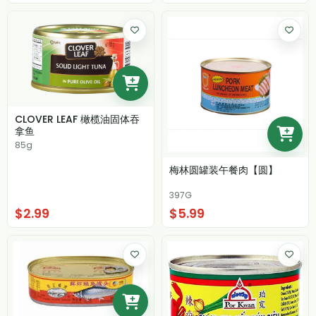
CLOVER LEAF 橄榄油固体吞
拿鱼
85g
梅林圆罐装午餐肉【圆】
397G
$2.99
$5.99