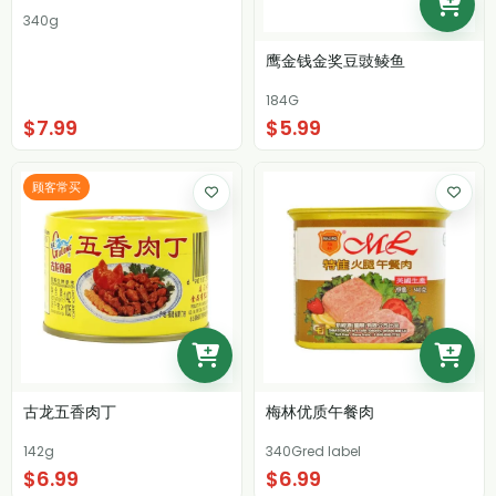
340g
鹰金钱金奖豆豉鲮鱼
184G
$7.99
$5.99
顾客常买
古龙五香肉丁
梅林优质午餐肉
142g
340Gred label
$6.99
$6.99