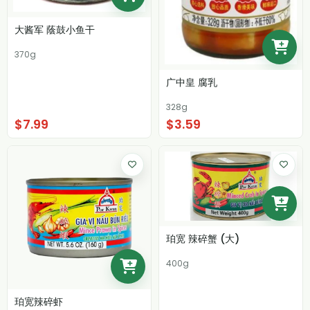
大酱军 蔭鼓小鱼干
370g
广中皇 腐乳
328g
$7.99
$3.59
珀宽 辣碎蟹 (大)
400g
珀宽辣碎虾