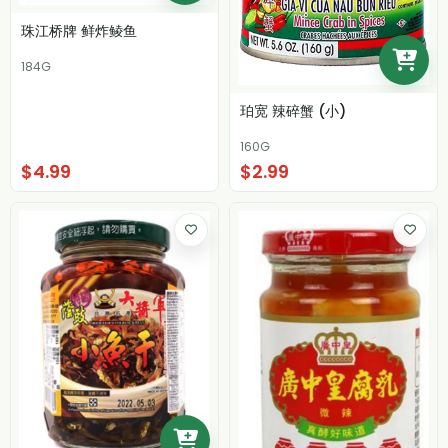
珠江桥牌 鲜炸鲮鱼
184G
珀宽 辣碎蟹 (小)
160G
$4.99
$2.99