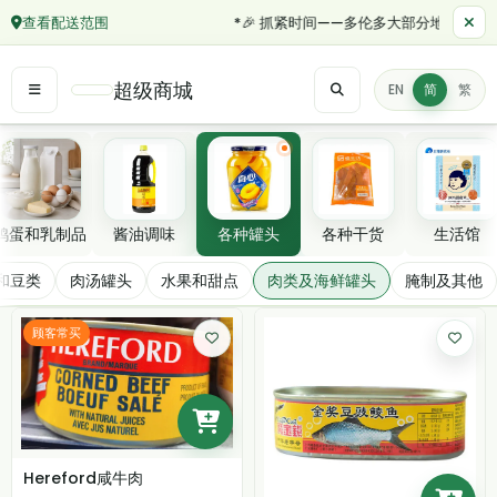
查看配送范围
*🎉 抓紧时间——多伦多大部分地区订单满 
超级商城
EN
简
繁
精选分类
鸡蛋和乳制品
酱油调味
各种罐头
各种干货
生活馆
肉类及海鲜罐头
和豆类
肉汤罐头
水果和甜点
肉类及海鲜罐头
腌制及其他
筛选/排序
顾客常买
Hereford咸牛肉