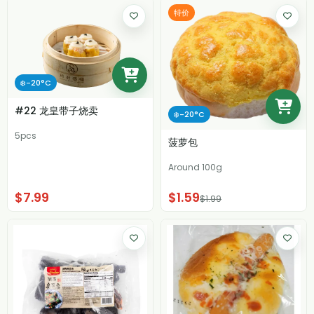
特价
❄️-20°C
#22 龙皇带子烧卖
❄️-20°C
5pcs
菠萝包
Around 100g
$7.99
$1.59
$1.99