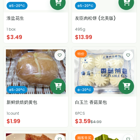
❄️5-20°C
❄️5-20°C
淮盐花生
友臣肉松饼 (北美版)
1 box
495g
$3.49
$13.99
特价
❄️5-20°C
❄️-20°C
新鲜烘焙奶黄包
白玉兰 香菇菜包
1count
6PCS
$1.99
$3.59
$4.99
顾客常买