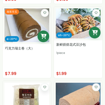
顾客常买
❄️5-20°C
❄️-20°C
新鲜烘焙花式豆沙包
巧克力瑞士卷（大）
1piece
$7.99
$1.99