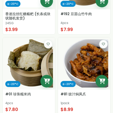
❄️-20°C
❄️-20°C
香迷拉丝红糖糍粑 (长条或块
#192 豆苗山竹牛肉
状随机发货)
4pcs
245G
$3.99
$7.99
❄️-20°C
❄️-20°C
#01 珍珠糯米鸡
#81 豉汁焖凤爪
4pcs
1pack
$7.80
$8.99