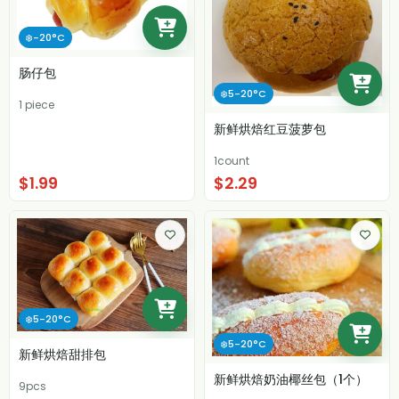
❄️-20°C
肠仔包
❄️5-20°C
1 piece
新鲜烘焙红豆菠萝包
1count
$1.99
$2.29
❄️5-20°C
❄️5-20°C
新鲜烘焙甜排包
新鲜烘焙奶油椰丝包（1个）
9pcs