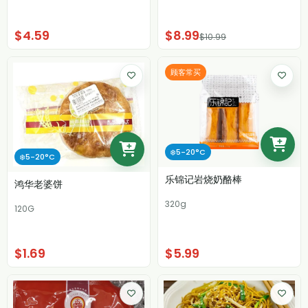
$4.59
$8.99
$10.99
顾客常买
❄️5-20°C
❄️5-20°C
乐锦记岩烧奶酪棒
鸿华老婆饼
320g
120G
$1.69
$5.99