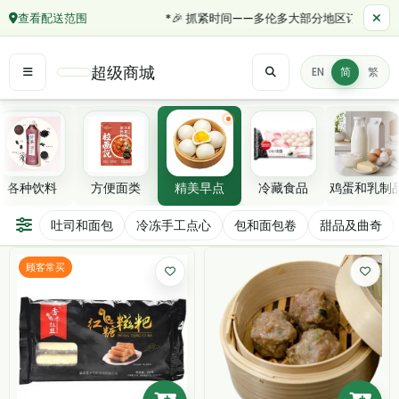
查看配送范围
*🎉 抓紧时间——多伦多大部分地区订单满 $50 的当日
超级商城
EN
简
繁
精选分类
各种饮料
方便面类
精美早点
冷藏食品
鸡蛋和乳制
精美早点
吐司和面包
冷冻手工点心
包和面包卷
甜品及曲奇
筛选/排序
顾客常买