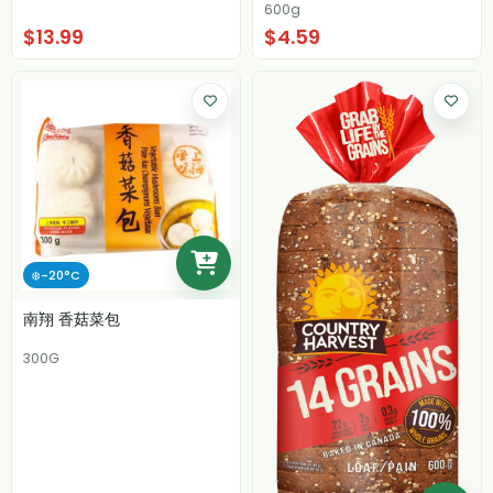
600g
$13.99
$4.59
❄️-20°C
南翔 香菇菜包
300G