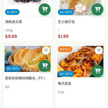
❄️-20°C
❄️5-20°C
湖南臭豆腐
芝士肠仔包
720g
1
$9.99
$1.99
顾客常买
❄️5-20°C
❄️5-20°C
新鲜烘焙椰丝蝴蝶包（1个）
葡式蛋挞
1pc
6 pc