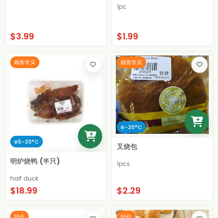
1pc
$3.99
$1.99
顾客常买
顾客常买
❄️-20°C
❄️5-20°C
叉烧包
明炉烧鸭 (半只)
1pcs
half duck
$18.99
$2.29
特价
特价