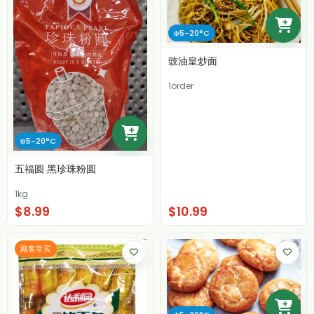
❄️5-20°C
豉油皇炒面
1order
❄️5-20°C
五福圆 黑珍珠粉圆
1kg
$8.99
$10.99
顾客常买