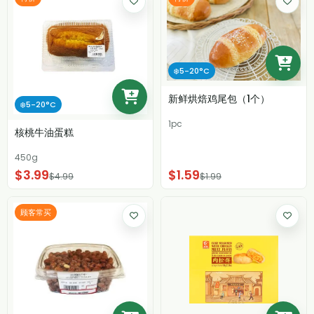
❄️5-20°C
新鲜烘焙鸡尾包（1个）
❄️5-20°C
1pc
核桃牛油蛋糕
450g
$3.99
$1.59
$4.99
$1.99
顾客常买