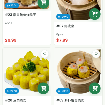
❄️-20°C
#23 豪皇鲍鱼烧卖王
❄️-20°C
4pcs
#07 虾饺皇
6pcs
$9.99
$7.99
❄️-20°C
❄️-20°C
#20 鱼肉烧卖
#03 鲜虾蟹黄烧卖