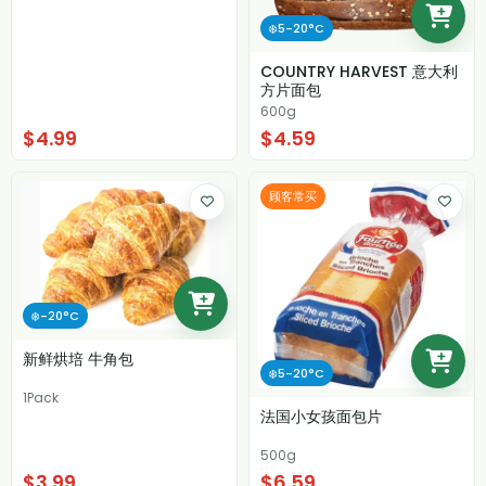
❄️5-20°C
COUNTRY HARVEST 意大利
方片面包
600g
$4.99
$4.59
顾客常买
❄️-20°C
新鲜烘培 牛角包
❄️5-20°C
1Pack
法国小女孩面包片
500g
$3.99
$6.59