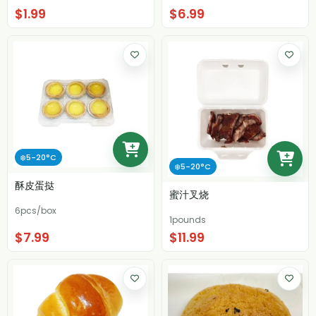
$1.99
$6.99
❄️5-20°C
❄️5-20°C
酥皮蛋挞
蜜汁叉烧
6pcs/box
1pounds
$7.99
$11.99