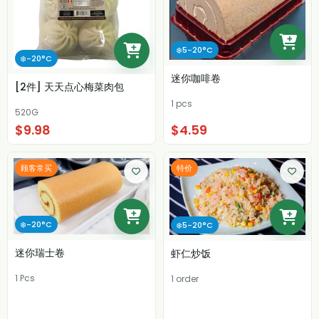
❄️5-20°C
❄️-20°C
迷你咖啡卷
[2件] 天天点心梅菜肉包
1 pcs
520G
$9.98
$4.59
顾客常买
特价
❄️-20°C
❄️5-20°C
迷你瑞士卷
虾仁炒饭
1 Pcs
1 order