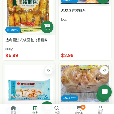
❄️5-20°C
鸿华迷你核桃酥
box
❄️-20°C
达利园法式软面包（香橙味）
360g
$5.99
$3.99
开
始
❄️5-20°C
聊
0
天
提子吐司
❄️-20°C
首页
分类
搜索
购物车
我的