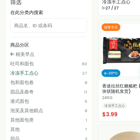
筛选
冷冻手工点心
1-27 / 27
在此分类内搜索
顾客常买
商品分区
精美早点
吐司和面包
60
冷冻手工点心
27
❄️-20°C
包和面包卷
8
香迷拉丝红糖糍粑 
块状随机发货)
甜品及曲奇
11
245G
港式面包
5
冷冻手工点心
泡芙及其他糕点
8
$3.99
其他面包类
1
其他
7
甜品
3