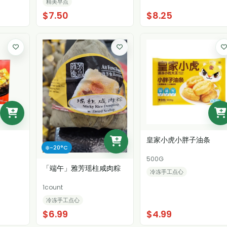
精美早点
$7.50
$8.25
皇家小虎小胖子油条
❄️-20°C
500G
「端午」雅芳瑶柱咸肉粽
冷冻手工点心
1count
冷冻手工点心
$6.99
$4.99