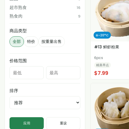
超市熟食
16
熟食肉
9
商品类型
❄️-20°C
全部
特价
按重量出售
#13 鲜虾粉果
6pcs
价格范围
精美早点
$7.99
排序
应用
重设