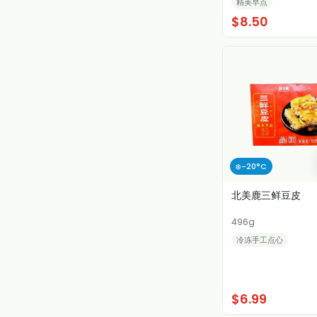
精美早点
$8.50
❄️-20°C
北美鹿三鲜豆皮
496g
冷冻手工点心
$6.99