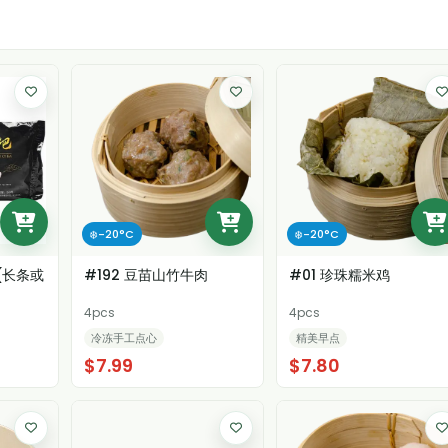
❄️-20°C
❄️-20°C
(长条或
#192 豆苗山竹牛肉
#01 珍珠糯米鸡
4pcs
4pcs
冷冻手工点心
精美早点
$7.99
$7.80