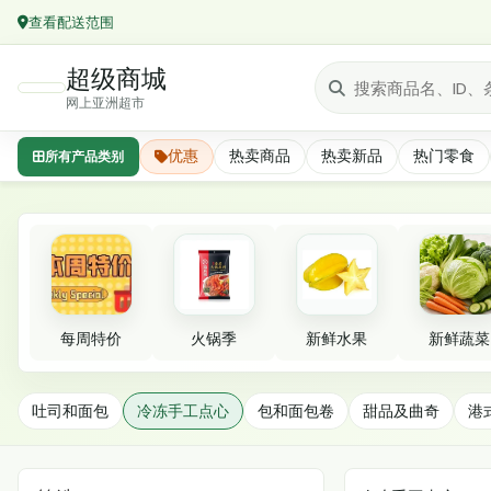
查看配送范围
超级商城
网上亚洲超市
优惠
热卖商品
热卖新品
热门零食
所有产品类别
精选分类
每周特价
火锅季
新鲜水果
新鲜蔬菜
冷冻手工点心
吐司和面包
冷冻手工点心
包和面包卷
甜品及曲奇
港