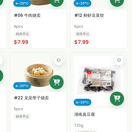
❄️-20°C
❄️-20°C
#06 牛肉烧卖
#12 鲜虾韭菜饺
9pcs
5pcs
精美早点
精美早点
$7.99
$7.99
❄️-20°C
#22 龙皇带子烧卖
❄️-20°C
5pcs
湖南臭豆腐
精美早点
720g