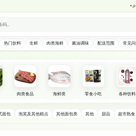
*🎉 抓紧时间
热门饮料
生鲜
肉类海鲜
酱油调味
配送范围
常见问
肉类食品
海鲜类
零食小吃
各种饮料
式面包
泡芙及其他糕点
其他面包类
其他
甜品
超市熟食