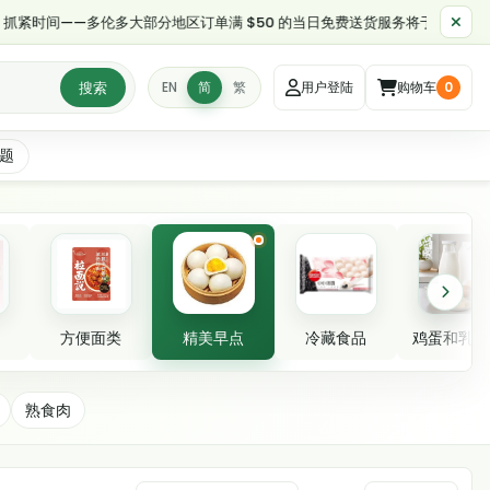
——多伦多大部分地区订单满 $50 的当日免费送货服务将于早上 11:30（东部时
搜索
EN
简
繁
用户登陆
购物车
0
题
方便面类
精美早点
冷藏食品
鸡蛋和乳制
熟食肉