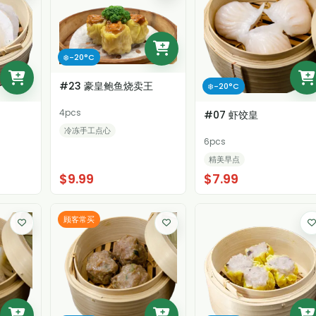
❄️-20°C
#23 豪皇鲍鱼烧卖王
❄️-20°C
4pcs
#07 虾饺皇
冷冻手工点心
6pcs
精美早点
$9.99
$7.99
顾客常买