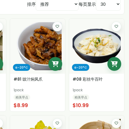
排序
每页显示
❄️-20°C
❄️-20°C
#81 豉汁焖凤爪
#08 彩丝牛百叶
1pack
1pack
精美早点
精美早点
$8.99
$10.99