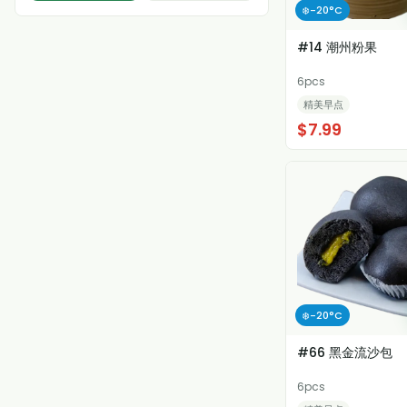
❄️-20°C
#14 潮州粉果
6pcs
精美早点
$7.99
❄️-20°C
#66 黑金流沙包
6pcs