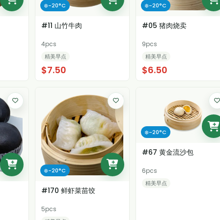
❄️-20°C
❄️-20°C
#11 山竹牛肉
#05 猪肉烧卖
4pcs
9pcs
精美早点
精美早点
$7.50
$6.50
❄️-20°C
#67 黄金流沙包
❄️-20°C
6pcs
精美早点
#170 鲜虾菜苗饺
5pcs