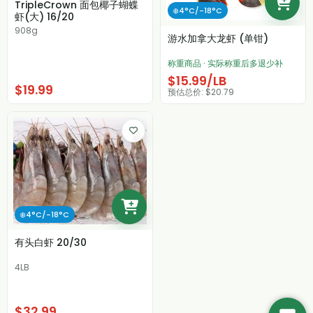
TripleCrown 面包椰子蝴蝶
❄️4°C/-18°C
虾(大) 16/20
908g
游水加拿大龙虾 (单钳)
称重商品 · 实际称重后多退少补
$15.99/LB
$19.99
预估总价: $20.79
❄️4°C/-18°C
有头白虾 20/30
4LB
$32.99