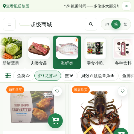
查看配送范围
*🎉 抓紧时间——多伦多大部分地区订单满 
超级商城
EN
简
繁
精选分类
新鲜蔬菜
肉类食品
海鲜类
零食小吃
各种饮料
虾/龙虾🦐
鱼类🐟
虾/龙虾🦐
蟹🦀️
貝殼🦪魷魚章魚🐙
鱼排类
筛选/排序
顾客常买
顾客常买