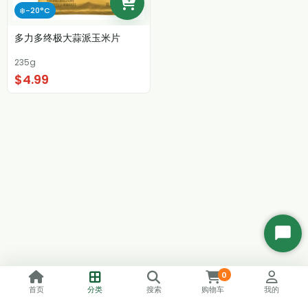
❄️-20°C
多力多终极大蒜派玉米片
235g
$4.99
开
始
聊
0
天
首页
分类
搜索
购物车
我的