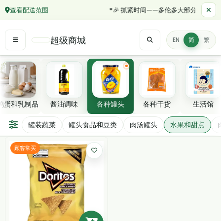
查看配送范围
*🎉 抓紧时间——多伦多大部分地区订单满
超级商城
EN
简
繁
精选分类
鸡蛋和乳制品
酱油调味
各种罐头
各种干货
生活馆
水果和甜点
罐装蔬菜
罐头食品和豆类
肉汤罐头
水果和甜点
筛选/排序
顾客常买