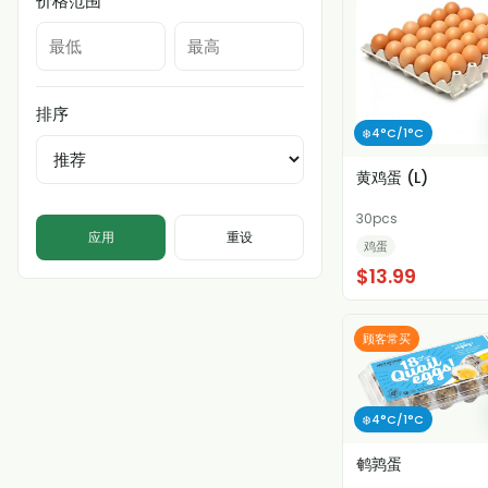
价格范围
排序
❄️4°C/1°C
黄鸡蛋 (L)
30pcs
应用
重设
鸡蛋
$13.99
顾客常买
❄️4°C/1°C
鹌鹑蛋