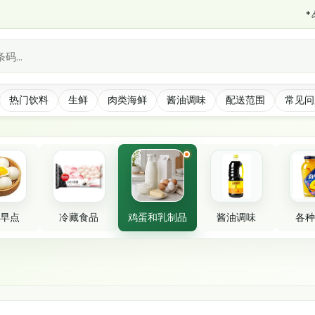
*🎉 抓
热门饮料
生鲜
肉类海鲜
酱油调味
配送范围
常见问
早点
冷藏食品
鸡蛋和乳制品
酱油调味
各种