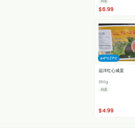
鸡蛋
$6.99
❄️4°C/1°C
远洋红心咸蛋
350g
鸡蛋
$4.99