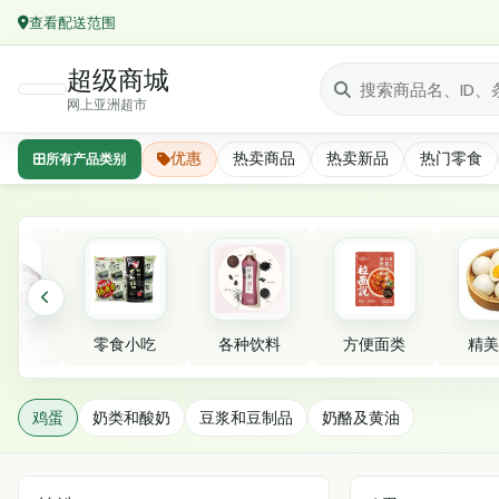
查看配送范围
超级商城
网上亚洲超市
优惠
热卖商品
热卖新品
热门零食
所有产品类别
精选分类
鲜类
零食小吃
各种饮料
方便面类
精美
鸡蛋
鸡蛋
奶类和酸奶
豆浆和豆制品
奶酪及黄油