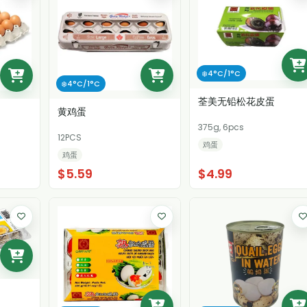
❄️4°C/1°C
❄️4°C/1°C
荃美无铅松花皮蛋
黄鸡蛋
375g, 6pcs
12PCS
鸡蛋
鸡蛋
$5.59
$4.99