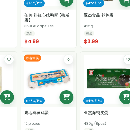
❄️4°C/1°C
❄️4°C/1°C
荃美 熟红心咸鸭蛋 (熟咸
亚杰食品 鹌鹑蛋
蛋)
350G6 capsules
425g
鸡蛋
鸡蛋
$4.99
$3.99
顾客常买
❄️4°C/1°C
❄️4°C/1°C
走地鸡黄鸡蛋
亚杰海鸭皮蛋
12 pieces
480g (8pcs)