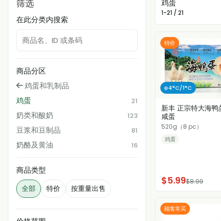
筛选
鸡蛋
1-21 / 21
在此分类内搜索
特价
商品分区
鸡蛋和乳制品
❄️4°C/1°C
鸡蛋
21
新丰 正宗特大海鸭
奶类和酸奶
123
咸蛋
520g（8 pc）
豆浆和豆制品
81
鸡蛋
奶酪及黄油
16
商品类型
$5.99
$8.99
全部
特价
按重量出售
顾客常买