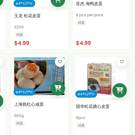
亚杰 海鸭皮蛋
❄️4°C/1°C
6 pcs per pack
玉龙 松花皮蛋
鸡蛋
220G
鸡蛋
$4.99
$4.99
❄️4°C/1°C
❄️4°C/1°C
上海熟红心咸蛋
国华松花溏心皮蛋
360g
6pcs
鸡蛋
鸡蛋