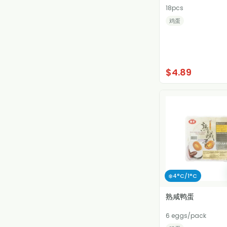
18pcs
鸡蛋
$4.89
❄️4°C/1°C
熟咸鸭蛋
6 eggs/pack