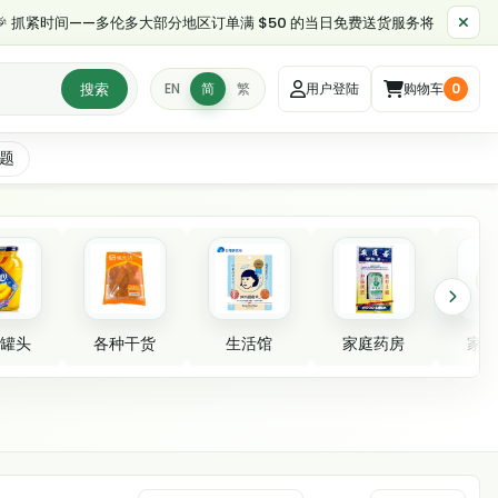
紧时间——多伦多大部分地区订单满 $50 的当日免费送货服务将于早上 11:30（
搜索
EN
简
繁
用户登陆
购物车
0
题
罐头
各种干货
生活馆
家庭药房
家居