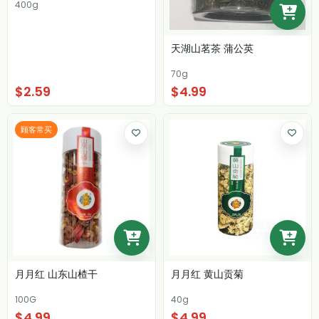
400g
天湖山茗茶 蒲公英
70g
$2.59
$4.99
顾客常买
月月红 山东山楂干
月月红 黄山贡菊
100G
40g
$4.99
$4.99