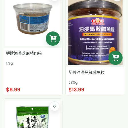
狮牌海苔芝麻猪肉松
113g
新唛油浸马鲛咸鱼粒
280g
$6.99
$13.99