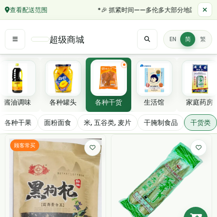
查看配送范围
*🎉 抓紧时间——多伦多大部分地区订单满 $5
超级商城
EN
简
繁
精选分类
酱油调味
各种罐头
各种干货
生活馆
家庭药房
干货类
各种干果
面粉面食
米, 五谷类, 麦片
干腌制食品
干货类
筛选/排序
顾客常买