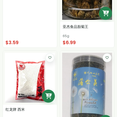
亚杰食品胎菊王
65g
$3.59
$6.99
红龙牌 西米