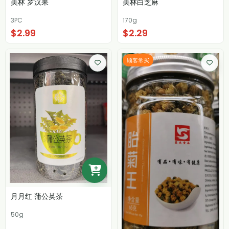
美林 罗汉果
美林白芝麻
3PC
170g
$2.99
$2.29
顾客常买
月月红 蒲公英茶
50g