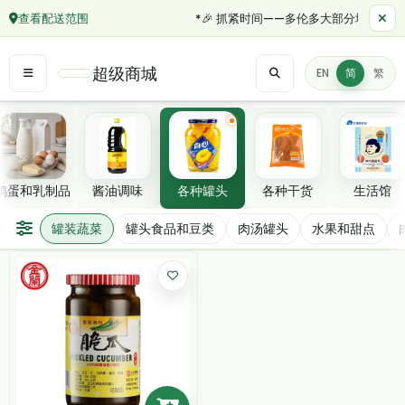
查看配送范围
*🎉 抓紧时间——多伦多大部分地区订单满
超级商城
EN
简
繁
精选分类
鸡蛋和乳制品
酱油调味
各种罐头
各种干货
生活馆
罐装蔬菜
罐装蔬菜
罐头食品和豆类
肉汤罐头
水果和甜点
筛选/排序