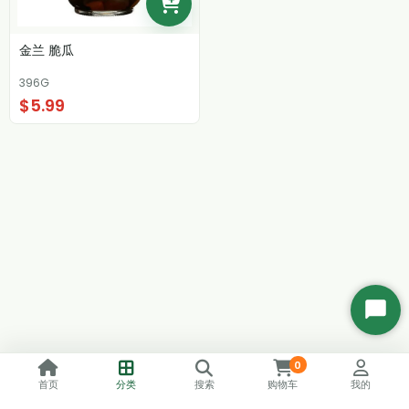
金兰 脆瓜
396G
$5.99
开
始
聊
0
天
首页
分类
搜索
购物车
我的