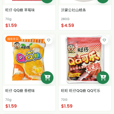
旺仔 QQ糖 草莓味
沂蒙公社山楂条
70g
280G
$1.59
$4.59
顾客常买
旺仔 QQ糖 香橙味
旺旺 旺仔QQ糖 QQ可乐
70g
70G
$1.59
$1.59