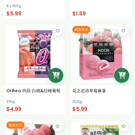
6 x 150g
$5.99
$1.59
顾客常买
Orihiro 蒟蒻 白桃&巨峰葡萄
花之恋语草莓麻薯
216g
300g
$4.99
$5.99
顾客常买