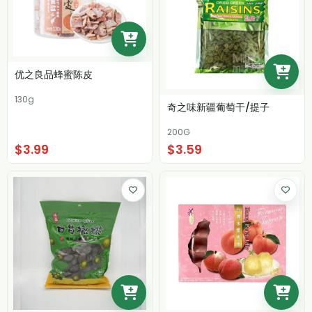
优之良品蜂蜜陈皮
130g
奇之味新疆葡萄干/提子
200G
$3.99
$3.59