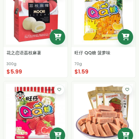
花之恋语荔枝麻薯
旺仔 QQ糖 菠萝味
300g
70g
$5.99
$1.59