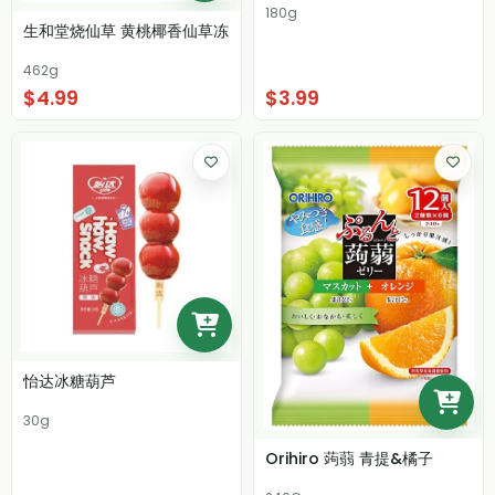
180g
生和堂烧仙草 黄桃椰香仙草冻
462g
$4.99
$3.99
怡达冰糖葫芦
30g
Orihiro 蒟蒻 青提&橘子