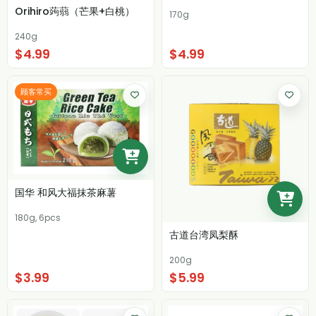
Orihiro蒟蒻（芒果+白桃）
170g
240g
$4.99
$4.99
顾客常买
国华 和风大福抹茶麻薯
180g, 6pcs
古道台湾凤梨酥
200g
$3.99
$5.99