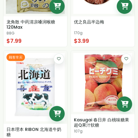
龙角散 中药清凉嗓润喉糖
优之良品半边梅
120Max
170g
88G
$7.99
$3.99
顾客常买
Kasugai 春日井 白桃味糖果
超Q果汁软糖
日本理本 RIBON 北海道牛奶
107g
糖