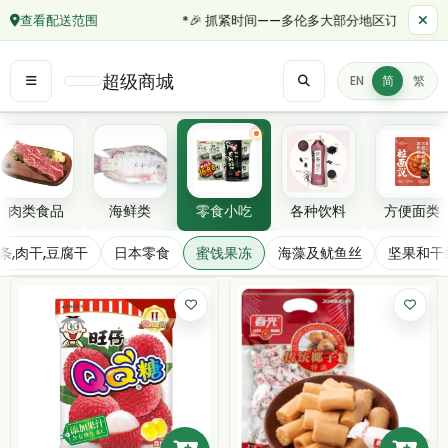
查看配送范围
*🎉 抓紧时间——多伦多大部分地区订单满 $50 的当
超级商城
EN
简
繁
精选分类
肉类食品
海鲜类
零食小吃
各种饮料
方便面类
蜜饯果冻
条,肉干,豆腐干
日本零食
蜜饯果冻
海藻及鱿鱼丝
坚果和干
筛选/排序