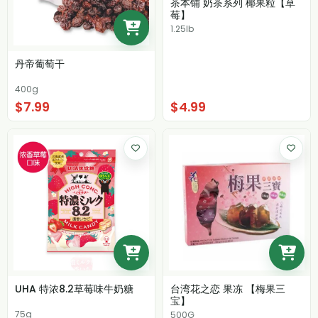
茶本铺 奶茶系列 椰果粒【草
莓】
1.25lb
丹帝葡萄干
400g
$7.99
$4.99
UHA 特浓8.2草莓味牛奶糖
台湾花之恋 果冻 【梅果三
宝】
75g
500G