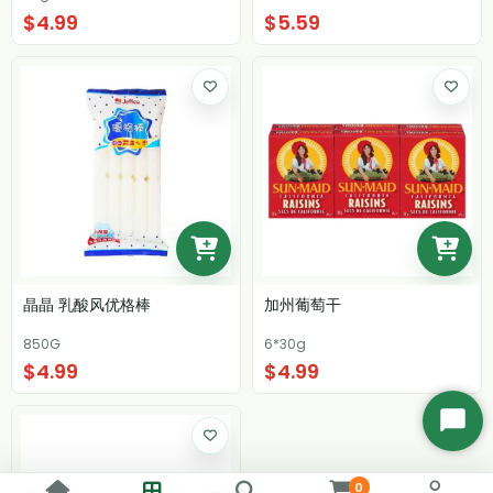
$4.99
$5.59
晶晶 乳酸风优格棒
加州葡萄干
850G
6*30g
$4.99
$4.99
开
始
聊
0
天