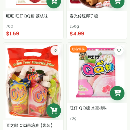
旺旺 旺仔QQ糖 荔枝味
春光传统椰子糖
70G
250g
$1.59
$4.99
顾客常买
旺仔 QQ糖 水蜜桃味
70g
喜之郎 Cici果冻爽 (袋装)