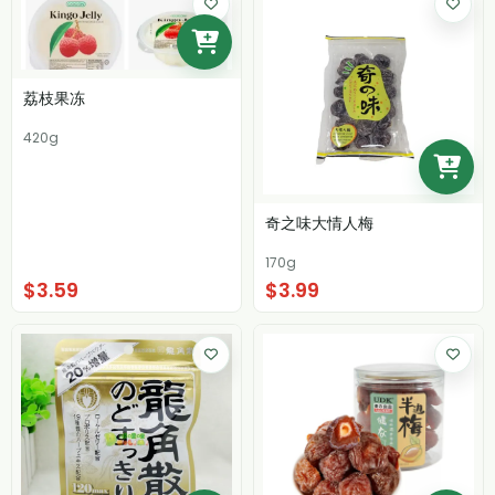
荔枝果冻
420g
奇之味大情人梅
170g
$3.59
$3.99