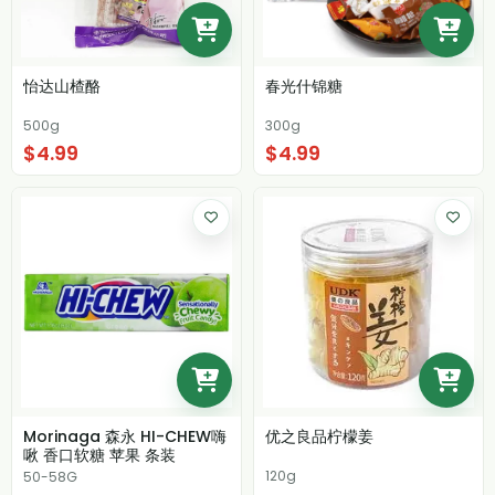
怡达山楂酪
春光什锦糖
500g
300g
$4.99
$4.99
Morinaga 森永 HI-CHEW嗨
优之良品柠檬姜
啾 香口软糖 苹果 条装
120g
50-58G