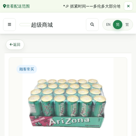
查看配送范围
*🎉 抓紧时间——多伦多大部分地区订单满 
超级商城
EN
简
繁
返回
顾客常买