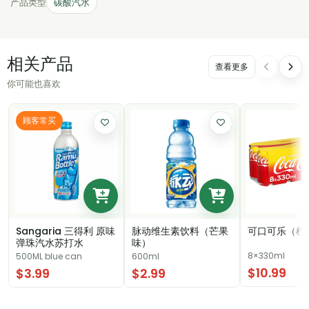
产品类型
碳酸汽水
相关产品
查看更多
你可能也喜欢
顾客常买
Sangaria 三得利 原味
脉动维生素饮料（芒果
可口可乐（柠
弹珠汽水苏打水
味）
8×330ml
500ML blue can
600ml
$10.99
$3.99
$2.99