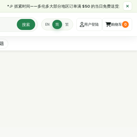
 抓紧时间——多伦多大部分地区订单满 $50 的当日免费送货服务将于早上 11:
搜索
EN
简
繁
用户登陆
购物车
0
题