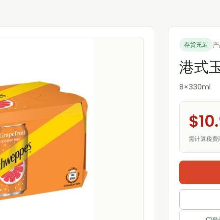
产
存货充足
港式
8×330ml
$10
需计算税费
登