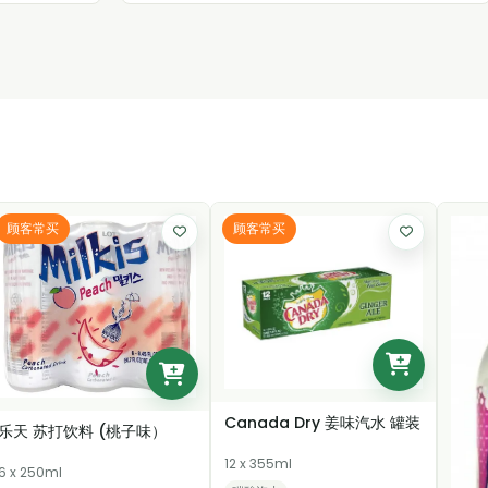
顾客常买
顾客常买
Canada Dry 姜味汽水 罐装
乐天 苏打饮料 (桃子味）
12 x 355ml
6 x 250ml