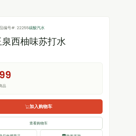
品编号#: 22255
碳酸汽水
玉泉西柚味苏打水
.99
商品
加入购物车
查看购物车
录后收藏商品
批发咨询