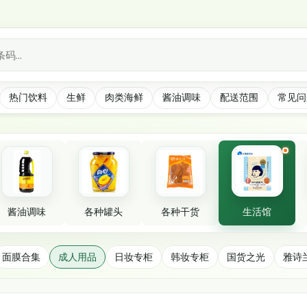
*
热门饮料
生鲜
肉类海鲜
酱油调味
配送范围
常见问
酱油调味
各种罐头
各种干货
生活馆
面膜合集
成人用品
日妆专柜
韩妆专柜
国货之光
雅诗