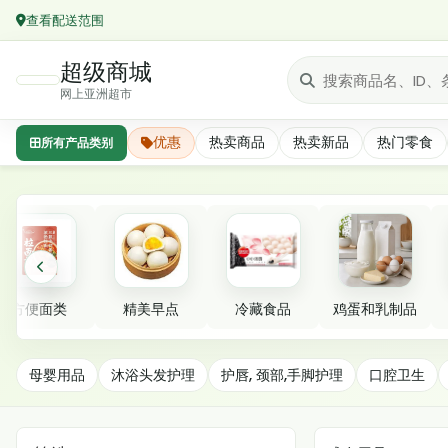
查看配送范围
超级商城
网上亚洲超市
优惠
热卖商品
热卖新品
热门零食
所有产品类别
精选分类
方便面类
精美早点
冷藏食品
鸡蛋和乳制品
成人用品
母婴用品
沐浴头发护理
护唇, 颈部,手脚护理
口腔卫生