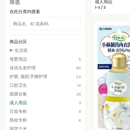
筛选
成人用品
1-3 / 3
在此分类内搜索
商品分区
生活馆
母婴用品
5
沐浴头发护理
80
护唇, 颈部,手脚护理
24
口腔卫生
10
面膜合集
26
成人用品
3
日妆专柜
8
韩妆专柜
4
国货之光