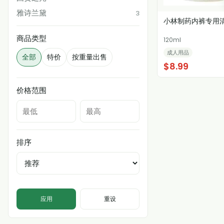
雅诗兰黛
3
小林制药内裤专用
商品类型
120ml
成人用品
全部
特价
按重量出售
$8.99
价格范围
排序
应用
重设