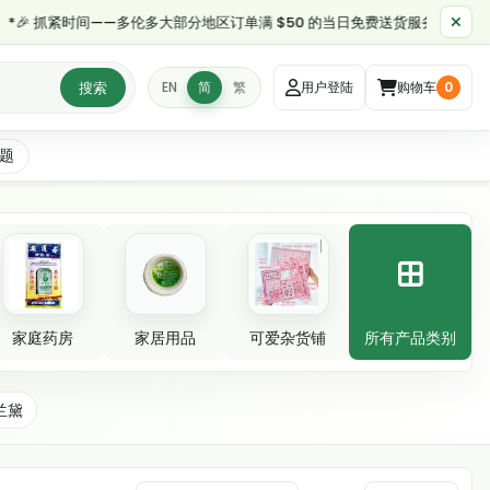
 抓紧时间——多伦多大部分地区订单满 $50 的当日免费送货服务将于早上 11:
搜索
EN
简
繁
用户登陆
购物车
0
题
家庭药房
家居用品
可爱杂货铺
所有产品类别
兰黛