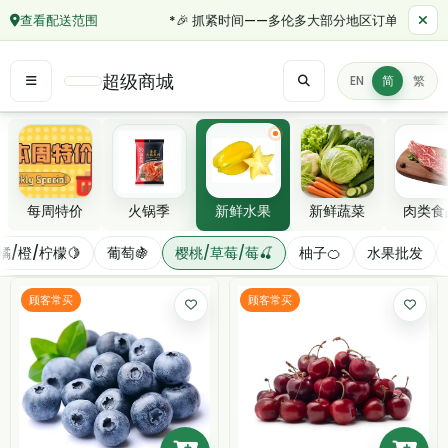
查看配送范围
*🎉 抓紧时间——多伦多大部分地区订单满 $50 
超级商城
EN
简
繁
精选分类
每周特价
火锅季
新鲜水果
新鲜蔬菜
肉类食
樱桃/草莓/莓🍒
橘/橙/柠檬🍋
葡萄🍇
樱桃/草莓/莓🍒
柚子🍊
水果批发
筛选/排序
顾客常买
顾客常买