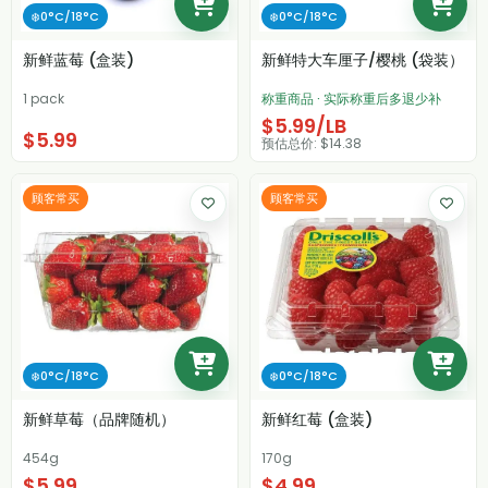
❄️0°C/18°C
❄️0°C/18°C
新鲜蓝莓 (盒装)
新鲜特大车厘子/樱桃 (袋装）
1 pack
称重商品 · 实际称重后多退少补
$5.99/LB
$5.99
预估总价: $14.38
顾客常买
顾客常买
❄️0°C/18°C
❄️0°C/18°C
新鲜草莓（品牌随机）
新鲜红莓 (盒装)
454g
170g
$5.99
$4.99